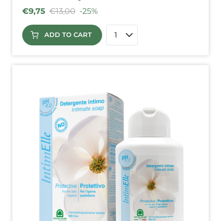
€
9,75
€
13,00
-25%
ADD TO CART