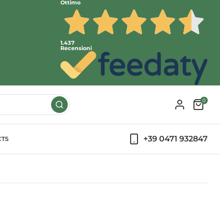
Ottimo
1.437
Recensioni
0
+39 0471 932847
CTS