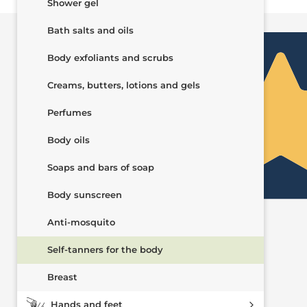
Shower gel
Ottimo
Bath salts and oils
Body exfoliants and scrubs
Creams, butters, lotions and gels
Perfumes
Body oils
Soaps and bars of soap
Body sunscreen
4,5
/5
Anti-mosquito
1.437
recensioni
Self-tanners for the body
Breast
Le nostre recensioni a 4 e 5 stelle.
Clicca qui per leggerle tutte >
Hands and feet