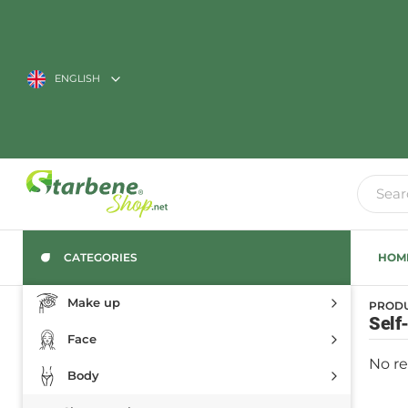
ENGLISH
CATEGORIES
HOM
Make up
PROD
Self
Face
No re
Body