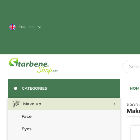
ENGLISH
CATEGORIES
HOM
Make up
PROD
Make
Face
Eyes