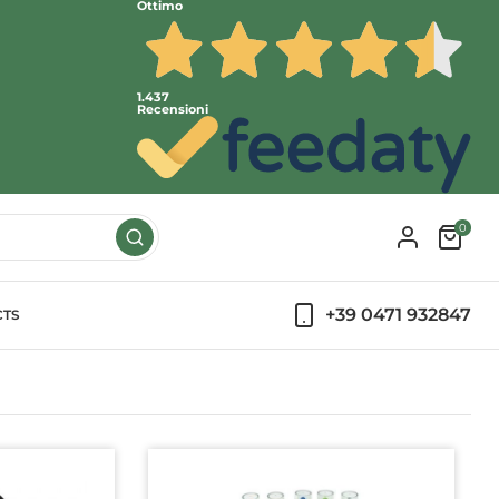
Ottimo
1.437
Recensioni
0
+39 0471 932847
CTS