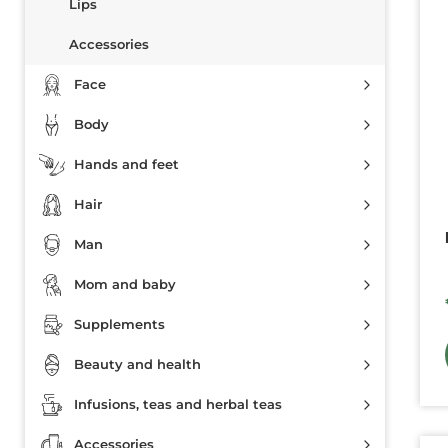
Lips
Accessories
Face
Body
Hands and feet
Hair
Man
Mom and baby
Supplements
Beauty and health
Infusions, teas and herbal teas
Accessories