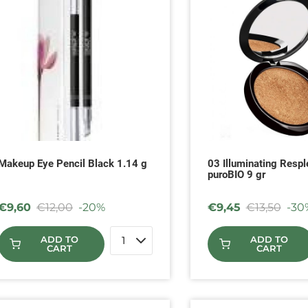
Makeup Eye Pencil Black 1.14 g
03 Illuminating Respl
puroBIO 9 gr
€
9,60
€
12,00
-20%
€
9,45
€
13,50
-30
ADD TO
ADD TO
CART
CART