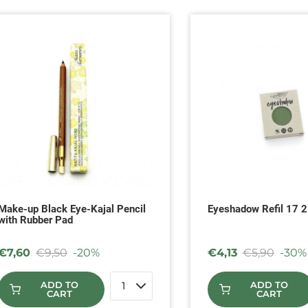
Make-up Black Eye-Kajal Pencil
Eyeshadow Refil 17 2
with Rubber Pad
€
7,60
€
9,50
-20%
€
4,13
€
5,90
-30%
ADD TO
ADD TO
CART
CART