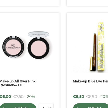
Make-up All Over Pink
Make-up Blue Eye Pen
Eyeshadows 05
€
6,00
€
7,50
-20%
€
5,52
€
6,90
-20
ADD TO
ADD TO