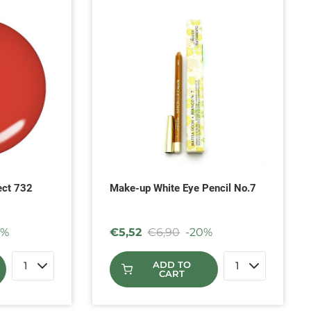
ect 732
Make-up White Eye Pencil No.7
0%
€
5,52
€
6,90
-20%
ADD TO
CART