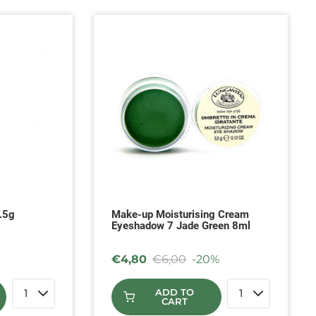
.5g
Make-up Moisturising Cream
Eyeshadow 7 Jade Green 8ml
€
4,80
€
6,00
-20%
ADD TO
CART