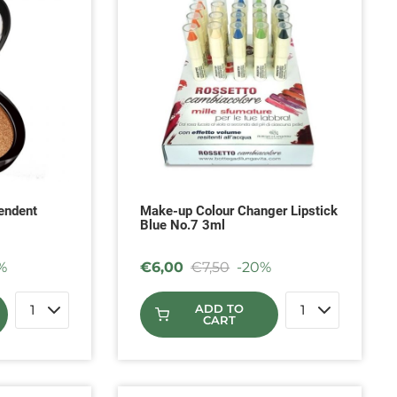
endent
Make-up Colour Changer Lipstick
Blue No.7 3ml
%
€
6,00
€
7,50
-20%
ADD TO
CART