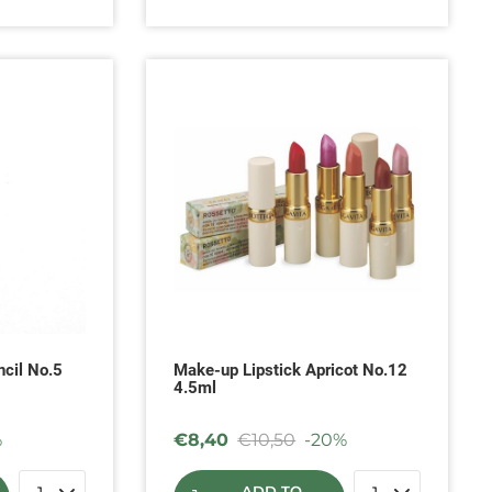
cil No.5
Make-up Lipstick Apricot No.12
4.5ml
%
€
8,40
€
10,50
-20%
ADD TO