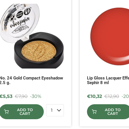
No. 24 Gold Compact Eyeshadow
Lip Gloss Lacquer Eff
2.5 g.
Sephir 8 ml
€
5,53
€
7,90
-30%
€
10,32
€
12,90
-2
ADD TO
ADD TO
CART
CART