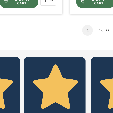
CART
CART
1 of 22