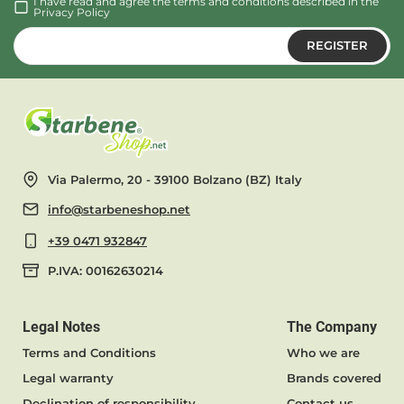
I have read and agree the terms and conditions described in the
Privacy Policy
REGISTER
Via Palermo, 20 - 39100 Bolzano (BZ) Italy
info@starbeneshop.net
+39 0471 932847
P.IVA: 00162630214
Legal Notes
The Company
Terms and Conditions
Who we are
Legal warranty
Brands covered
Declination of responsibility
Contact us