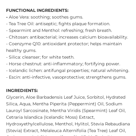
FUNCTIONAL INGREDIENTS:
-
Aloe Vera: soothing; soothes gums.
- Tea Tree Oil: antiseptic; fights plaque formation.
- Spearmint and Menthol: refreshing; fresh breath.
- Chitosan: antibacterial; increases calcium bioavailability.
- Coenzyme Q10: antioxidant protector; helps maintain
healthy gums.
- Silica: cleanser; for white teeth.
- Horse chestnut: anti-inflammatory; fortifying power.
- Icelandic lichen: antifungal properties; natural whitening.
- Escin: anti-infective, vasoprotective; strengthens gums.
INGREDIENTS:
Glycerin, Aloe Barbadensis Leaf Juice, Sorbitol, Hydrated
Silica, Aqua, Mentha Piperita (Peppermint) Oil, Sodium
Lauroyl Sarcosinate, Mentha Viridis (Spearmint) Leaf Oil,
Cetraria Islandica (Icelandic Moss) Extract,
Hydroxyethylcellulose, Menthol, Hylitol, Stevia Rebaudiana
(Stevia) Extract, Melaleuca Alternifolia (Tea Tree) Leaf Oil,