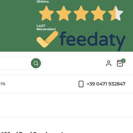
Ottimo
1.437
Recensioni
0
+39 0471 932847
CTS