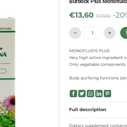
Burdock Plus Monofluid
€
13,60
-20
€
17,00
MONOFLUIDS PLUS
Very high active ingredient 
Only vegetable components. 
Body purifying functions (ski
Full description
Dietary supplement containin