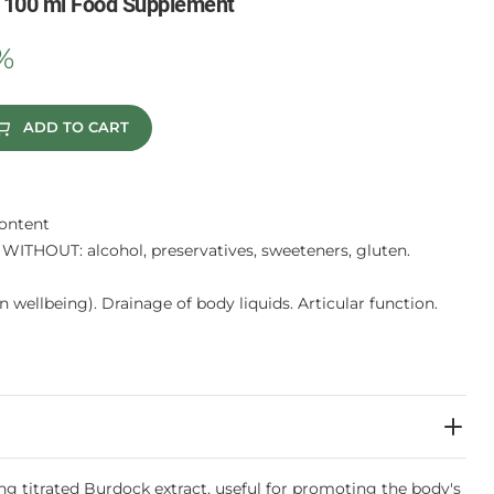
 100 ml Food Supplement
%
ADD TO CART
content
WITHOUT: alcohol, preservatives, sweeteners, gluten.
n wellbeing). Drainage of body liquids. Articular function.
g titrated Burdock extract, useful for promoting the body's