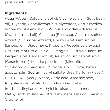
prolonged comfort.
Ingredients:
Aqua (Water), Cetearyl alcohol, Glycine soja oil (Soya bean
oil), Glycerin, Caprylic/capric triglycerides, Citrus medica
limonum oil (Lemon oil), Prunus amygdalus dulcis oil
(Sweet almond oil), Cera alba (Beeswax), Cucumis sativus
extract (Cucumber extract), Linum usitatissimum oil
(Linseed oil), Ubiquinone, Propolis (Propolis cera extract),
Citrus aurantium dulcis oil (Orange oil), Citrus aurantium
bergamia oil (Bergamot oil), Pelargonium capitatum oil
(Geranium oil), Mentha piperita oil (Mint oil),
Cymbopogon nardus oil (Citronella oil), Glycyrrhetinic
acid, Lanolin, Sodium lauryl sulfate, Urea, Parfum (Flavor),
BHT, BHA, Glyceryl oleate, Citric acid, Ascorbic acid,
Propylene glycol, Alcohol, Sodium benzoate,
Imidazolidinyl urea, Methylchloroisothiazolinone,
Methylisothiazolinone, Citral, Limonene, Linalool, Geraniol,
Citronellol.