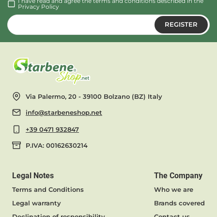
I have read and agree the terms and conditions described in the
Privacy Policy
REGISTER
Via Palermo, 20 - 39100 Bolzano (BZ) Italy
info@starbeneshop.net
+39 0471 932847
P.IVA: 00162630214
Legal Notes
The Company
Terms and Conditions
Who we are
Legal warranty
Brands covered
Declination of responsibility
Contact us