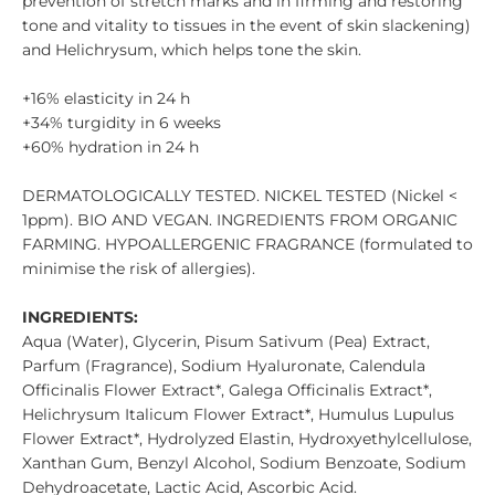
prevention of stretch marks and in firming and restoring
tone and vitality to tissues in the event of skin slackening)
and Helichrysum, which helps tone the skin.
+16% elasticity in 24 h
+34% turgidity in 6 weeks
+60% hydration in 24 h
DERMATOLOGICALLY TESTED. NICKEL TESTED (Nickel <
1ppm). BIO AND VEGAN. INGREDIENTS FROM ORGANIC
FARMING. HYPOALLERGENIC FRAGRANCE (formulated to
minimise the risk of allergies).
INGREDIENTS:
Aqua (Water), Glycerin, Pisum Sativum (Pea) Extract,
Parfum (Fragrance), Sodium Hyaluronate, Calendula
Officinalis Flower Extract*, Galega Officinalis Extract*,
Helichrysum Italicum Flower Extract*, Humulus Lupulus
Flower Extract*, Hydrolyzed Elastin, Hydroxyethylcellulose,
Xanthan Gum, Benzyl Alcohol, Sodium Benzoate, Sodium
Dehydroacetate, Lactic Acid, Ascorbic Acid.