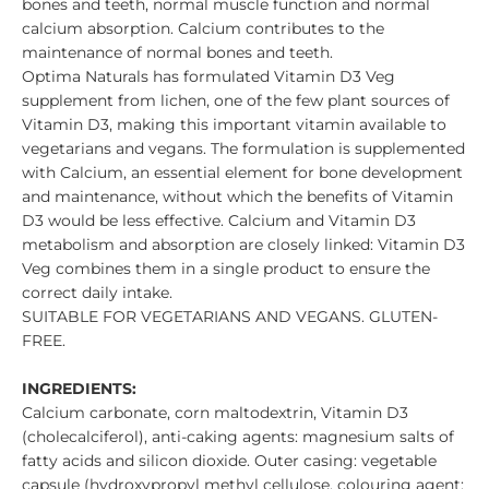
bones and teeth, normal muscle function and normal
calcium absorption. Calcium contributes to the
maintenance of normal bones and teeth.
Optima Naturals has formulated Vitamin D3 Veg
supplement from lichen, one of the few plant sources of
Vitamin D3, making this important vitamin available to
vegetarians and vegans. The formulation is supplemented
with Calcium, an essential element for bone development
and maintenance, without which the benefits of Vitamin
D3 would be less effective. Calcium and Vitamin D3
metabolism and absorption are closely linked: Vitamin D3
Veg combines them in a single product to ensure the
correct daily intake.
SUITABLE FOR VEGETARIANS AND VEGANS. GLUTEN-
FREE.
INGREDIENTS:
Calcium carbonate, corn maltodextrin, Vitamin D3
(cholecalciferol), anti-caking agents: magnesium salts of
fatty acids and silicon dioxide. Outer casing: vegetable
capsule (hydroxypropyl methyl cellulose, colouring agent: