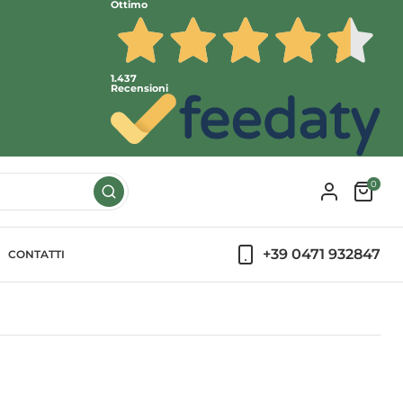
Ottimo
1.437
Recensioni
0
+39 0471 932847
CONTATTI