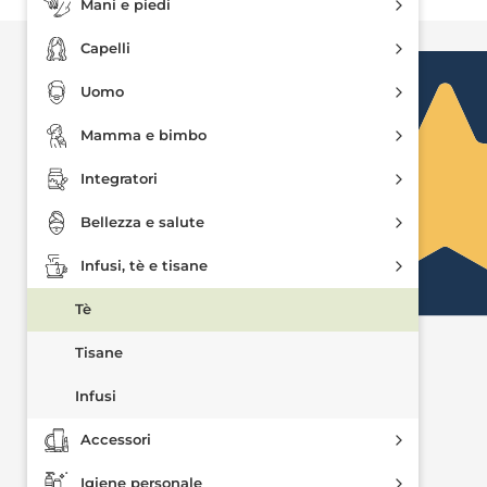
Mani e piedi
Ottimo
Capelli
Uomo
Mamma e bimbo
Integratori
Bellezza e salute
Infusi, tè e tisane
Tè
4,5
/5
Tisane
1.437
recensioni
Infusi
Accessori
Le nostre recensioni a 4 e 5 stelle.
Clicca qui per leggerle tutte >
Igiene personale