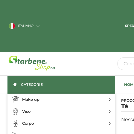
ITALIANO
SPED
CATEGORIE
HOM
Make up
PRODO
Tè
Viso
Nessu
Corpo