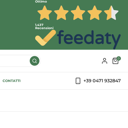
Ottimo
1.437
Recensioni
0
+39 0471 932847
CONTATTI