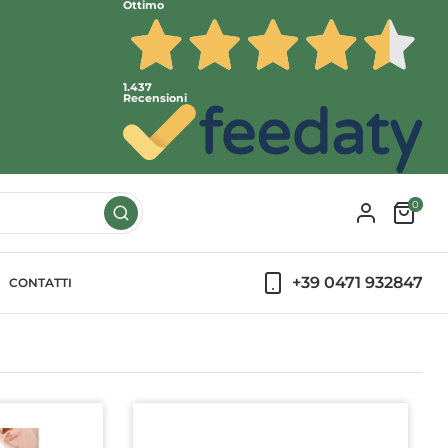
Ottimo
1.437
Recensioni
0
+39 0471 932847
CONTATTI