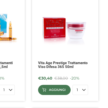
ttamenti
Vita Age Prestige Trattamento
2,5ml
Viso Difesa 365 50ml
0%
€
30,40
€
38,00
-20%
AGGIUNGI