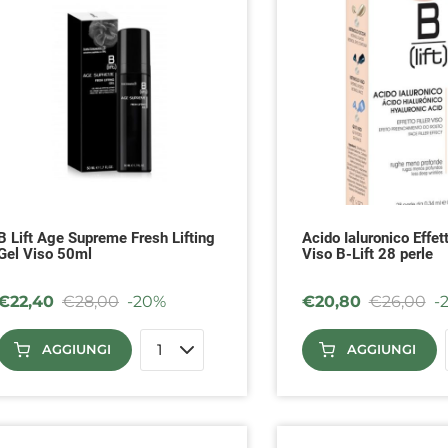
B Lift Age Supreme Fresh Lifting
Acido Ialuronico Effett
Gel Viso 50ml
Viso B-Lift 28 perle
€
22,40
€
28,00
-20%
€
20,80
€
26,00
-
AGGIUNGI
AGGIUNGI