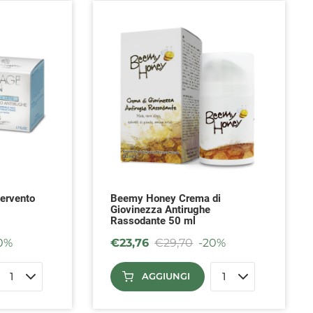
tervento
Beemy Honey Crema di
Giovinezza Antirughe
Rassodante 50 ml
0%
€
23,76
€
29,70
-20%
AGGIUNGI