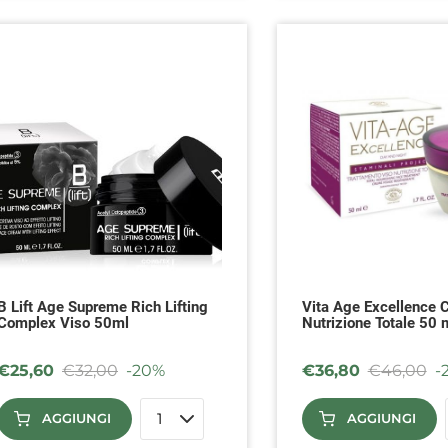
B Lift Age Supreme Rich Lifting
Vita Age Excellence 
Complex Viso 50ml
Nutrizione Totale 50 
€
25,60
€
32,00
-20%
€
36,80
€
46,00
-
AGGIUNGI
AGGIUNGI