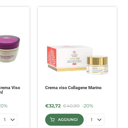
Crema Viso
Crema viso Collagene Marino
ml
20%
€
32,72
€
40,90
-20%
AGGIUNGI