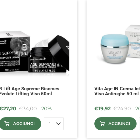
B Lift Age Supreme Bisomes
Vita Age IN Crema In
Evolute Lifting Viso 50ml
Viso Antirughe 50 ml
€
27,20
€
34,00
-20%
€
19,92
€
24,90
-2
AGGIUNGI
AGGIUNGI