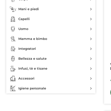
Mani e piedi
Capelli
Uomo
Mamma e bimbo
Integratori
Bellezza e salute
Infusi, tè e tisane
Accessori
Igiene personale