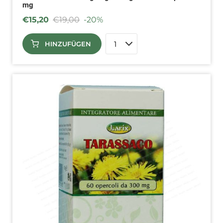
mg
€
15,20
€
19,00
-20%
HINZUFÜGEN