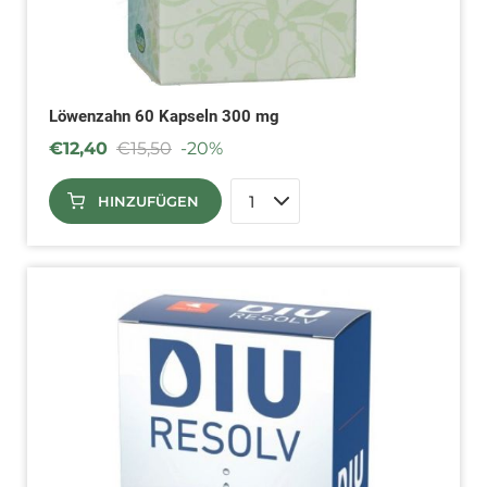
Löwenzahn 60 Kapseln 300 mg
€
12,40
€
15,50
-20%
HINZUFÜGEN