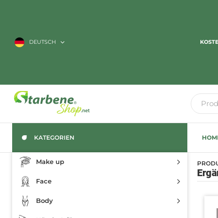
DEUTSCH
KOSTE
KATEGORIEN
HOM
Make up
PROD
Ergä
Face
Body