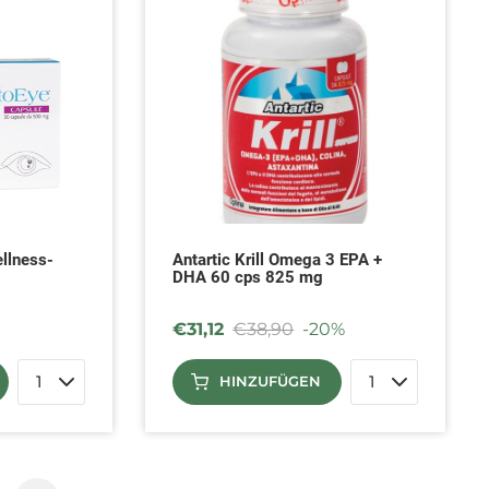
llness-
Antartic Krill Omega 3 EPA +
DHA 60 cps 825 mg
€
31,12
€
38,90
-20%
HINZUFÜGEN