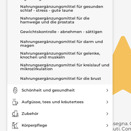
Nahrungsergänzungsmittel für gesunden
schlaf - stress - gute laune
Le nostre recensioni a 4 e 5 stelle.
Clicca qui per leggerle tutte >
Nahrungsergänzungsmittel für die
harnwege und die prostata
Precedente
Successivo
Gewichtskontrolle - abnehmen - sättigen
Nahrungsergänzungsmittel für darm und
magen
Nahrungsergänzungsmittel für gelenke,
knochen und muskeln
Nahrungsergänzungsmittel für kreislauf und
mikrozirkulation
Nahrungsergänzungsmittel für die brust
Schönheit und gesundheit
Aufgüsse, tees und kräutertees
Zubehör
2 Giorni Fa
Eccezionale, puntuale e velocissima nella consegna. Q
Körperpflege
molto disponibile, abbiamo risolto in due minuti. Con