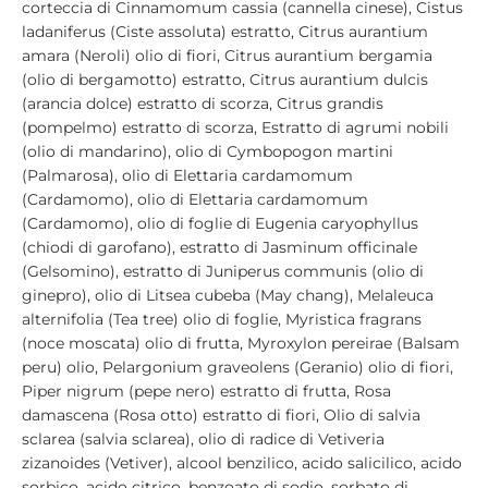
corteccia di Cinnamomum cassia (cannella cinese), Cistus
ladaniferus (Ciste assoluta) estratto, Citrus aurantium
amara (Neroli) olio di fiori, Citrus aurantium bergamia
(olio di bergamotto) estratto, Citrus aurantium dulcis
(arancia dolce) estratto di scorza, Citrus grandis
(pompelmo) estratto di scorza, Estratto di agrumi nobili
(olio di mandarino), olio di Cymbopogon martini
(Palmarosa), olio di Elettaria cardamomum
(Cardamomo), olio di Elettaria cardamomum
(Cardamomo), olio di foglie di Eugenia caryophyllus
(chiodi di garofano), estratto di Jasminum officinale
(Gelsomino), estratto di Juniperus communis (olio di
ginepro), olio di Litsea cubeba (May chang), Melaleuca
alternifolia (Tea tree) olio di foglie, Myristica fragrans
(noce moscata) olio di frutta, Myroxylon pereirae (Balsam
peru) olio, Pelargonium graveolens (Geranio) olio di fiori,
Piper nigrum (pepe nero) estratto di frutta, Rosa
damascena (Rosa otto) estratto di fiori, Olio di salvia
sclarea (salvia sclarea), olio di radice di Vetiveria
zizanoides (Vetiver), alcool benzilico, acido salicilico, acido
sorbico, acido citrico, benzoato di sodio, sorbato di