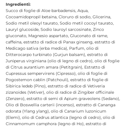
Ingredienti:
Succo di foglie di Aloe barbadensis, Aqua,
Cocoamidopropil betaina, Cloruro di sodio, Glicerina,
Sodio metil oleoyl taurato, Sodio metil cocoyl taurato,
Lauryl glucoside, Sodio lauroyl sarcosinate, Zinco
gluconato, Magnesio aspartato, Gluconato di rame,
caffeina, estratto di radice di Panax ginseng, estratto di
Medicago sativa (erba medica), Parfum, olio di
Ditterocarpo turbinato (Gurjun balsam), estratto di
Juniperus virginiana (olio di legno di cedro), olio di foglie
di Citrus aurantium amara (Petitgrain), Estratto di
Cupressus sempervirens (Cipresso), olio di foglie di
Pogostemon cablin (Patchouli), estratto di foglie di
Sibirica ledeb (Pino), estratto di radice di Vetiveria
zizanoides (Vetiver), olio di radice di Zingiber officinale
(Zenzero), estratto di semi di Apium graveolens (Sedano),
Olio di Boswellia carterii (incenso), estratto di Cananga
odorata (Ylang ylang), olio di Canarium luzonicum
(Elemi), olio di Cedrus atlantica (legno di cedro), olio di
Cinnamomum camphora (legno di Ho), estratto di