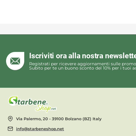
Iscriviti ora alla nostra newslett
Registrati per ricevere aggiornamenti sulle promo
Subito per te un buono sconto del 10% per i tuoi ac
Via Palermo, 20 - 39100 Bolzano (BZ) Italy
info@starbeneshop.net