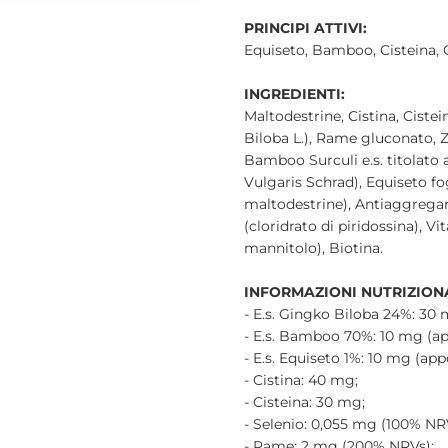
PRINCIPI ATTIVI:
Equiseto, Bamboo, Cisteina, 
INGREDIENTI:
Maltodestrine, Cistina, Cistei
Biloba L.), Rame gluconato, 
Bamboo Surculi e.s. titolato
Vulgaris Schrad), Equiseto fogl
maltodestrine), Antiaggregant
(cloridrato di piridossina), 
mannitolo), Biotina.
INFORMAZIONI NUTRIZIONALI
- E.s. Gingko Biloba 24%: 30 
- E.s. Bamboo 70%: 10 mg (app
- E.s. Equiseto 1%: 10 mg (appo
- Cistina: 40 mg;
- Cisteina: 30 mg;
- Selenio: 0,055 mg (100% NR
- Rame: 2 mg (200% NRVs);