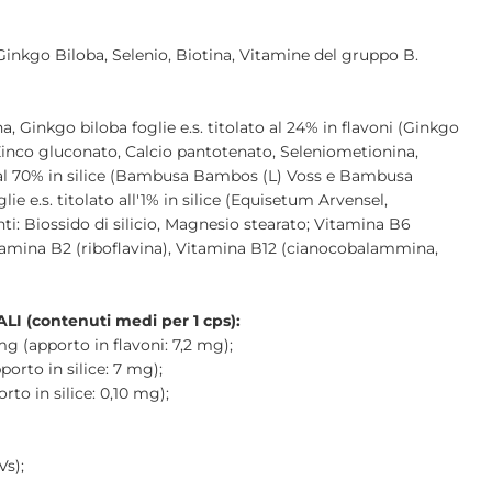
Ginkgo Biloba, Selenio, Biotina, Vitamine del gruppo B.
na, Ginkgo biloba foglie e.s. titolato al 24% in flavoni (Ginkgo
Zinco gluconato, Calcio pantotenato, Seleniometionina,
 al 70% in silice (Bambusa Bambos (L) Voss e Bambusa
ie e.s. titolato all'1% in silice (Equisetum Arvensel,
i: Biossido di silicio, Magnesio stearato; Vitamina B6
Vitamina B2 (riboflavina), Vitamina B12 (cianocobalammina,
 (contenuti medi per 1 cps):
mg (apporto in flavoni: 7,2 mg);
orto in silice: 7 mg);
rto in silice: 0,10 mg);
Vs);