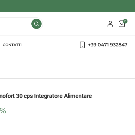
9
0
+39 0471 932847
CONTATTI
a
inofort 30 cps Integratore Alimentare
0%