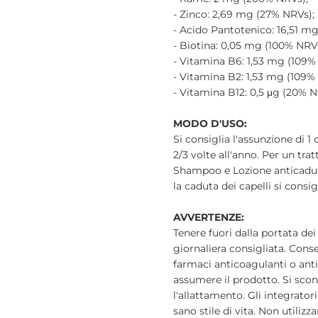
- Zinco: 2,69 mg (27% NRVs);
- Acido Pantotenico: 16,51 m
- Biotina: 0,05 mg (100% NRVs
- Vitamina B6: 1,53 mg (109%
- Vitamina B2: 1,53 mg (109%
- Vitamina B12: 0,5 μg (20% N
MODO D'USO:
Si consiglia l'assunzione di 1
2/3 volte all'anno. Per un tr
Shampoo e Lozione anticaduta
la caduta dei capelli si consig
AVVERTENZE:
Tenere fuori dalla portata dei
giornaliera consigliata. Cons
farmaci anticoagulanti o anti
assumere il prodotto. Si scon
l'allattamento. Gli integrator
sano stile di vita. Non utili