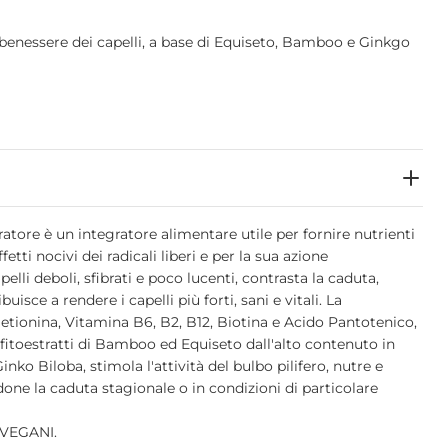
 benessere dei capelli, a base di Equiseto, Bamboo e Ginkgo
ratore è un integratore alimentare utile per fornire nutrienti
fetti nocivi dei radicali liberi e per la sua azione
elli deboli, sfibrati e poco lucenti, contrasta la caduta,
buisce a rendere i capelli più forti, sani e vitali. La
etionina, Vitamina B6, B2, B12, Biotina e Acido Pantotenico,
fitoestratti di Bamboo ed Equiseto dall'alto contenuto in
 Ginko Biloba, stimola l'attività del bulbo pilifero, nutre e
done la caduta stagionale o in condizioni di particolare
VEGANI.