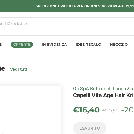
SPEDIZIONE GRATUITA PER ORDINI SUPERIORI A € 39,9
E
OFFERTE
IN EVIDENZA
IDEE REGALO
NEGOZIO
hie
Vedi tutti
Ofi SpA Bottega di LungaVit
Capelli Vita Age Hair Kr
€
16,40
-2
€
20,50
ESAURITO