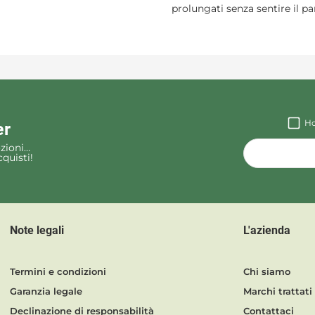
prolungati senza sentire il p
Ho
er
zioni…
quisti!
Note legali
L'azienda
Termini e condizioni
Chi siamo
Garanzia legale
Marchi trattati
Declinazione di responsabilità
Contattaci