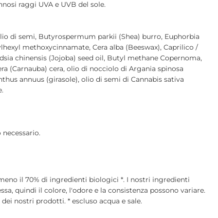
nnosi raggi UVA e UVB del sole.
lio di semi, Butyrospermum parkii (Shea) burro, Euphorbia
thylhexyl methoxycinnamate, Cera alba (Beeswax), Caprilico /
dsia chinensis (Jojoba) seed oil, Butyl methane Copernoma,
 (Carnauba) cera, olio di nocciolo di Argania spinosa
nthus annuus (girasole), olio di semi di Cannabis sativa
e.
 necessario.
no il 70% di ingredienti biologici *. I nostri ingredienti
sa, quindi il colore, l'odore e la consistenza possono variare.
 dei nostri prodotti. * escluso acqua e sale.