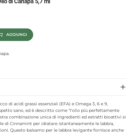
lio di Canapa 5,7 ml
AGGIUNGI
napa.
icco di acidi grassi essenziali (EFA) e Omega 3, 6 e 9,
aspetto sano, ed è descritto come "l'olio più perfettamente
ostra combinazione unica di ingredienti ed estratti bioattivi si
le di Cinnamint per idratare istantaneamente le labbra,
zioni. Questo balsamo per le labbra levigante fornisce anche