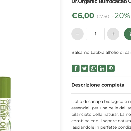
Dr.Organic Burrocacao O
€
6,00
-20%
€
7,50
Balsamo Labbra all'olio di ca
Descrizione completa
L'olio di canapa biologico è r
essenziali per una pelle dall'
bilanciato della natura". La n
combina con il sapore natura
lasciandole in perfette condi