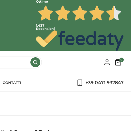
Ottimo
1.437
Recensioni
0
+39 0471 932847
CONTATTI