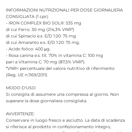
INFORMAZIONI NUTRIZIONALI PER DOSE GIORNALIERA
CONSIGLIATA (1 cpr):
- IRON COMPLEX BIO SOL®: 535 mg
di cui Ferro: 30 mg (214,3% VNR*)
di cui Spinacio e.s. E/D 1:20: 75 mg
di cui Amaranto e.s. E/D 1:20: 75 mg.
- Acido folico: 400 μg.
- Rosa canina e.s. tit. 70% in vitamina C: 100 mg
pari a Vitamina C: 70 mg (87,5% VNR*).
*VNR= percentuale del valore nutritivo di riferimento
(Reg. UE n.1169/2011)
MODO D'USO:
Si consiglia di assumere una compressa al giorno. Non
superare la dose giornaliera consigliata.
AVVERTENZE:
Conservare in luogo fresco e asciutto. La data di scadenza
si riferisce al prodotto in confezionamento integro,