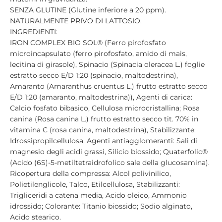
SENZA GLUTINE (Glutine inferiore a 20 ppm).
NATURALMENTE PRIVO DI LATTOSIO.
INGREDIENTI:
IRON COMPLEX BIO SOL® (Ferro pirofosfato
microincapsulato (ferro pirofosfato, amido di mais,
lecitina di girasole), Spinacio (Spinacia oleracea L.) foglie
estratto secco E/D 1:20 (spinacio, maltodestrina),
Amaranto (Amaranthus cruentus L.) frutto estratto secco
E/D 1:20 (amaranto, maltodestrina)), Agenti di carica:
Calcio fosfato bibasico, Cellulosa microcristallina; Rosa
canina (Rosa canina L.) frutto estratto secco tit. 70% in
vitamina C (rosa canina, maltodestrina), Stabilizzante:
Idrossipropilcellulosa, Agenti antiagglomeranti: Sali di
magnesio degli acidi grassi, Silicio biossido; Quaterfolic®
(Acido (6S)-5-metiltetraidrofolico sale della glucosamina).
Ricopertura della compressa: Alcol polivinilico,
Polietilenglicole, Talco, Etilcellulosa, Stabilizzanti:
Trigliceridi a catena media, Acido oleico, Ammonio
idrossido; Colorante: Titanio biossido; Sodio alginato,
Acido stearico.