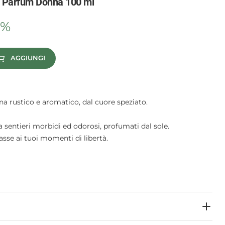
e Parfum Donna 100 ml
5%
AGGIUNGI
a rustico e aromatico, dal cuore speziato.
a sentieri morbidi ed odorosi, profumati dal sole.
asse ai tuoi momenti di libertà.