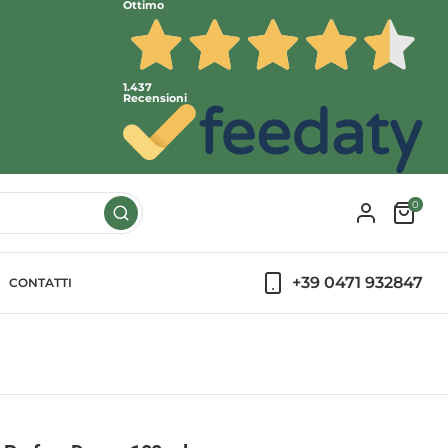
Ottimo
1.437
Recensioni
0
+39 0471 932847
CONTATTI