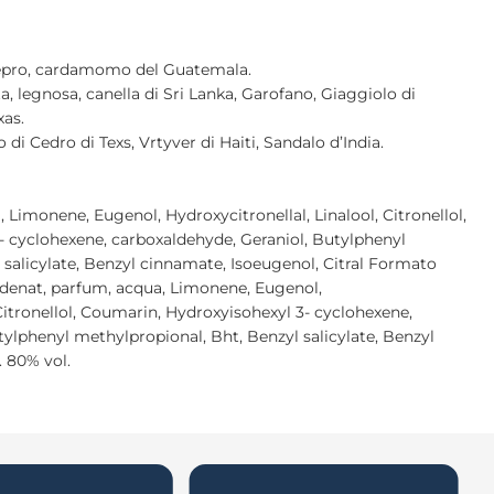
epro, cardamomo del Guatemala.
ta, legnosa, canella di Sri Lanka, Garofano, Giaggiolo di
xas.
 di Cedro di Texs, Vrtyver di Haiti, Sandalo d’India.
 Limonene, Eugenol, Hydroxycitronellal, Linalool, Citronellol,
 cyclohexene, carboxaldehyde, Geraniol, Butylphenyl
 salicylate, Benzyl cinnamate, Isoeugenol, Citral Formato
denat, parfum, acqua, Limonene, Eugenol,
 Citronellol, Coumarin, Hydroxyisohexyl 3- cyclohexene,
tylphenyl methylpropional, Bht, Benzyl salicylate, Benzyl
. 80% vol.