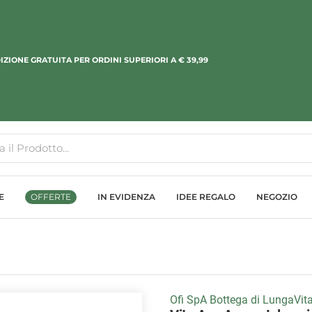
IZIONE GRATUITA PER ORDINI SUPERIORI A € 39,99
E
OFFERTE
IN EVIDENZA
IDEE REGALO
NEGOZIO
Ofi SpA Bottega di LungaVit