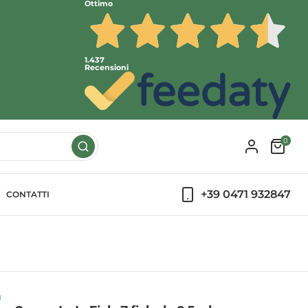
Ottimo
1.437
Recensioni
0
+39 0471 932847
CONTATTI
a