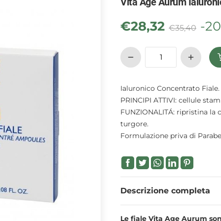
Vita Age Aurum Ialuronic
€
28,32
-2
€
35,40
Ialuronico Concentrato Fiale.
PRINCIPI ATTIVI: cellule stami
FUNZIONALITÁ: ripristina la c
turgore.
Formulazione priva di Parabeni
Descrizione completa
Le fiale Vita Age Aurum sono