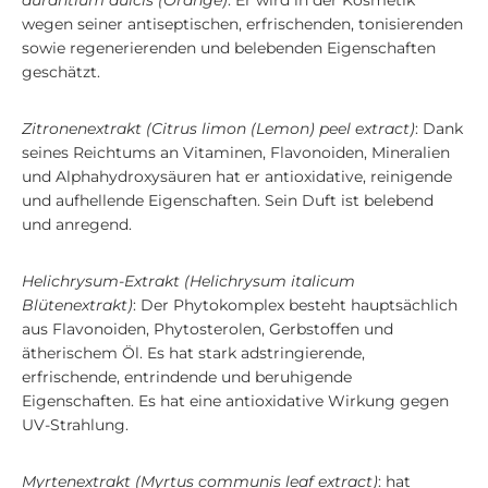
aurantium dulcis (Orange)
: Er wird in der Kosmetik
wegen seiner antiseptischen, erfrischenden, tonisierenden
sowie regenerierenden und belebenden Eigenschaften
geschätzt.
Zitronenextrakt (Citrus limon (Lemon) peel extract)
: Dank
seines Reichtums an Vitaminen, Flavonoiden, Mineralien
und Alphahydroxysäuren hat er antioxidative, reinigende
und aufhellende Eigenschaften. Sein Duft ist belebend
und anregend.
Helichrysum-Extrakt (Helichrysum italicum
Blütenextrakt)
: Der Phytokomplex besteht hauptsächlich
aus Flavonoiden, Phytosterolen, Gerbstoffen und
ätherischem Öl. Es hat stark adstringierende,
erfrischende, entrindende und beruhigende
Eigenschaften. Es hat eine antioxidative Wirkung gegen
UV-Strahlung.
Myrtenextrakt (Myrtus communis leaf extract)
: hat