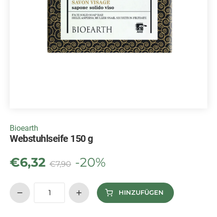
Bioearth
Webstuhlseife 150 g
€
6,32
-20%
€
7,90
HINZUFÜGEN