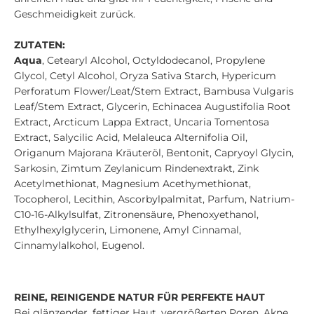
Geschmeidigkeit zurück.
ZUTATEN:
Aqua
, Cetearyl Alcohol, Octyldodecanol, Propylene
Glycol, Cetyl Alcohol, Oryza Sativa Starch, Hypericum
Perforatum Flower/Leat/Stem Extract, Bambusa Vulgaris
Leaf/Stem Extract, Glycerin, Echinacea Augustifolia Root
Extract, Arcticum Lappa Extract, Uncaria Tomentosa
Extract, Salycilic Acid, Melaleuca Alternifolia Oil,
Origanum Majorana Kräuteröl, Bentonit, Capryoyl Glycin,
Sarkosin, Zimtum Zeylanicum Rindenextrakt, Zink
Acetylmethionat, Magnesium Acethymethionat,
Tocopherol, Lecithin, Ascorbylpalmitat, Parfum, Natrium-
C10-16-Alkylsulfat, Zitronensäure, Phenoxyethanol,
Ethylhexylglycerin, Limonene, Amyl Cinnamal,
Cinnamylalkohol, Eugenol.
REINE, REINIGENDE NATUR FÜR PERFEKTE HAUT
Bei glänzender, fettiger Haut, vergrößerten Poren, Akne